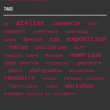
TAGS
atelier
causerie
code
3d
concert
conférence
coworking
exposition
dessin
ESS
danse
initiation
fablab
Kiff
numérique
logiciel libre
Musique
open source
peinture
ordinateur
photo
photographie
projection
rencontre
réseaux sociaux
reseau
workshop
Tiers-Lieux
video
économie sociale et solidaire