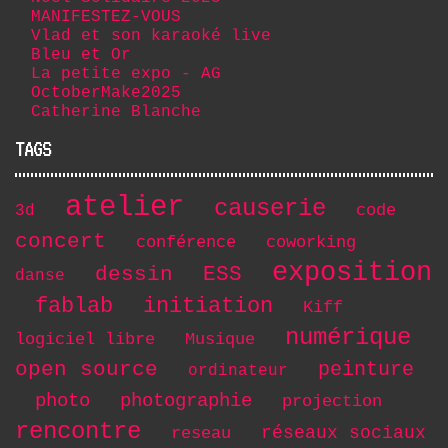
MANIFESTEZ-VOUS
Vlad et son karaoké live
Bleu et Or
La petite expo - AG
OctoberMake2025
Catherine Blanche
TAGS
atelier
causerie
code
3d
concert
conférence
coworking
exposition
dessin
ESS
danse
initiation
fablab
Kiff
numérique
logiciel libre
Musique
open source
peinture
ordinateur
photo
photographie
projection
rencontre
réseaux sociaux
reseau