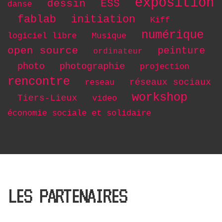
exposition
dessin
ESS
danse
initiation
fablab
Kiff
numérique
logiciel libre
Musique
open source
peinture
ordinateur
photo
photographie
projection
rencontre
réseaux sociaux
reseau
workshop
Tiers-Lieux
video
économie sociale et solidaire
LES PARTENAIRES