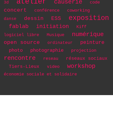
atelier
causerie
code
3d
concert
conférence
coworking
exposition
dessin
ESS
danse
initiation
fablab
Kiff
numérique
logiciel libre
Musique
open source
peinture
ordinateur
photo
photographie
projection
rencontre
réseaux sociaux
reseau
workshop
Tiers-Lieux
video
économie sociale et solidaire