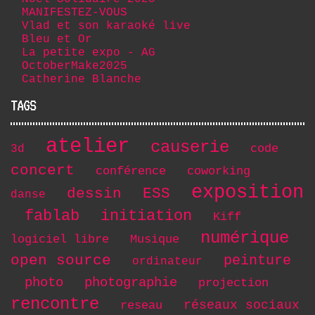
MANIFESTEZ-VOUS
Vlad et son karaoké live
Bleu et Or
La petite expo - AG
OctoberMake2025
Catherine Blanche
TAGS
atelier
causerie
code
3d
concert
conférence
coworking
exposition
dessin
ESS
danse
initiation
fablab
Kiff
numérique
logiciel libre
Musique
open source
peinture
ordinateur
photo
photographie
projection
rencontre
réseaux sociaux
reseau